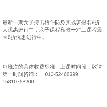
2），半年卡前10名9折优惠在赠送
800元装备，比平时报名便宜3000
元，限电话预约前10名。
三，学生暑假班，计次卡8折特惠，
仅限在线报名前10名，报名截止：6
月28日
注意：2026年
所有报名课程都是三店通用卡，
(海淀上地精品总店，三里屯高端总店，广渠门
内高端拳馆旗舰店）