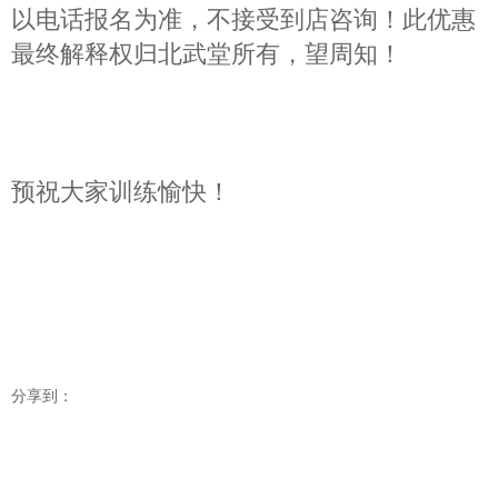
报名电话：
010-52468399 15810768200（仅限
电话报名，先报先得，报完为止）
最新一期课程包含：拳击，散打，自由搏击，泰
拳，综合格斗，MMA，巴西柔术，女子防身搏
击，出国留学防身等课程年卡，优惠截止时间：
6月28日（晚上7点前。仅限在线报名，不接受到
店咨询），欲报从速，名额有限，仅限电话预约