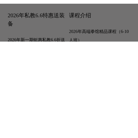
前10名！
温馨提示：无基础，初学者，女子防身，出
国留学防身，亲自课程，4-24周岁青少年学
生报名私教一对一课程，上课时间灵活，按
照个人进度和要求定训练计划，时间自己预
约！
最新一期女子搏击格斗防身实战班报名9折