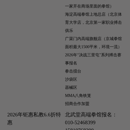
一家开在商场里面的拳馆）
海淀高端拳馆上地总店（北京体
育大学店，北京第一家职业搏击
俱乐
广渠门内高端旗舰店（京城拳馆
面积最大1500平米，环境一流）
2026年“决战三里屯”系列搏击赛
事报名
拳击擂台
沙袋区
器械区
MMA八角铁笼
招商合作加盟
2026年钜惠私教6.6折特
北武堂高端拳馆报名：
惠
010-52468399