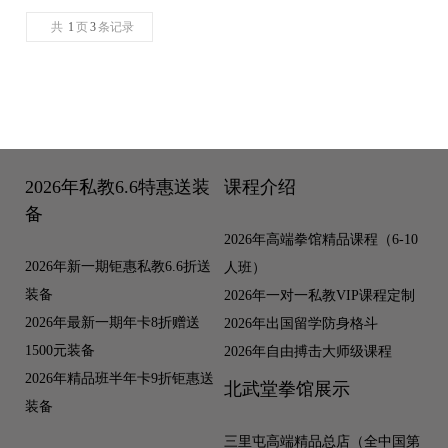
共
1
页
3
条记录
2026年私教6.6特惠送装
课程介绍
备
2026年高端拳馆精品课程（6-10
2026年新一期钜惠私教6.6折送
人班）
装备
2026年一对一私教VIP课程定制
2026年最新一期年卡8折赠送
2026年出国留学防身格斗
1500元装备
2026年自由搏击大师级课程
2026年精品班半年卡9折钜惠送
北武堂拳馆展示
装备
三里屯高端精品总店（全中国第